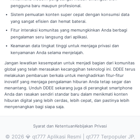
pengguna baru maupun profesional.
Sistem pemuatan konten super cepat dengan konsumsi data
yang sangat efisien dan hemat baterai.
Fitur interaksi komunitas yang memungkinkan Anda berbagi
pengalaman seru langsung dari aplikasi.
Keamanan data tingkat tinggi untuk menjaga privasi dan
kenyamanan Anda selama menjelajah.
Jangan lewatkan kesempatan untuk menjadi bagian dari komunitas
global yang telah merasakan kecanggihan teknologi ini. DDEE terus
melakukan pembaruan berkala untuk menghadirkan fitur-fitur
inovatif yang menjaga pengalaman hiburan Anda tetap segar dan
menantang. Unduh DDEE sekarang juga di perangkat smartphone
Anda dan rasakan sendiri standar baru dalam menikmati konten
hiburan digital yang lebih cerdas, lebih cepat, dan pastinya lebih
menyenangkan bagi siapa saja.
Syarat dan Ketentuan
Kebijakan Privasi
© 2026 💎 qt777 Aplikasi Resmi | qt777 Terpopuler JP.