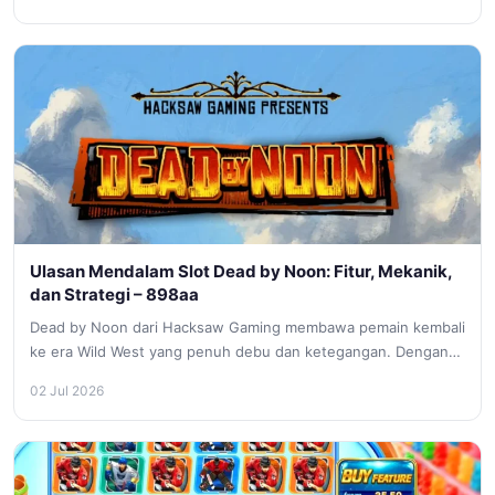
Ulasan Mendalam Slot Dead by Noon: Fitur, Mekanik,
dan Strategi – 898aa
Dead by Noon dari Hacksaw Gaming membawa pemain kembali
ke era Wild West yang penuh debu dan ketegangan. Dengan
latar...
02 Jul 2026