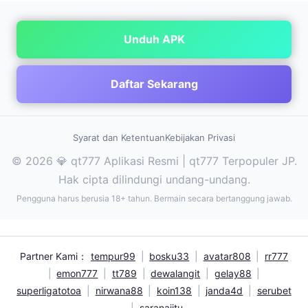
Unduh APK
Daftar Sekarang
Syarat dan Ketentuan
Kebijakan Privasi
© 2026 💎 qt777 Aplikasi Resmi | qt777 Terpopuler JP.
Hak cipta dilindungi undang-undang.
Pengguna harus berusia 18+ tahun. Bermain secara bertanggung jawab.
Partner Kami：
tempur99
|
bosku33
|
avatar808
|
rr777
|
emon777
|
tt789
|
dewalangit
|
gelay88
|
superligatotoa
|
nirwana88
|
koin138
|
janda4d
|
serubet
|
saranajitu