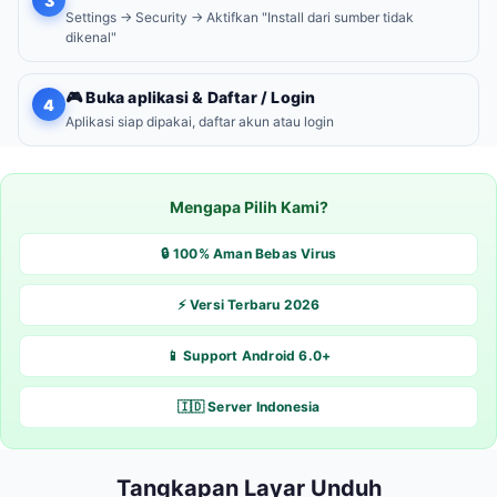
3
Settings → Security → Aktifkan "Install dari sumber tidak
dikenal"
🎮 Buka aplikasi & Daftar / Login
4
Aplikasi siap dipakai, daftar akun atau login
Mengapa Pilih Kami?
🔒 100% Aman Bebas Virus
⚡ Versi Terbaru 2026
📱 Support Android 6.0+
🇮🇩 Server Indonesia
Tangkapan Layar Unduh