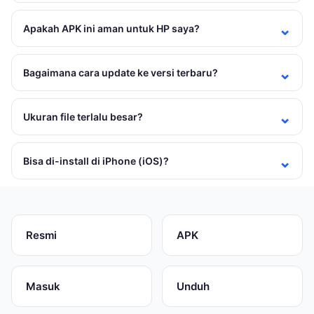
Apakah APK ini aman untuk HP saya?
Bagaimana cara update ke versi terbaru?
Ukuran file terlalu besar?
Bisa di-install di iPhone (iOS)?
Resmi
APK
Masuk
Unduh