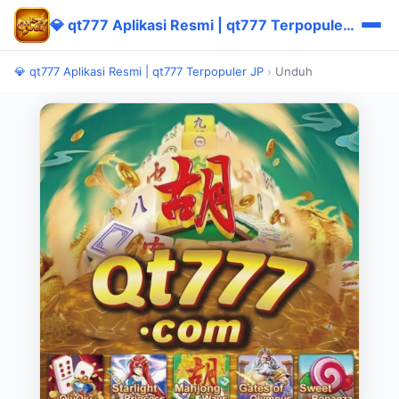
💎 qt777 Aplikasi Resmi | qt777 Terpopuler JP
💎 qt777 Aplikasi Resmi | qt777 Terpopuler JP
›
Unduh