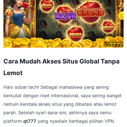
Cara Mudah Akses Situs Global Tanpa
Lemot
Halo sobat tech! Sebagai mahasiswa yang sering
berkutat dengan riset internasional, saya sering banget
nemuin kendala akses situs yang dibatasi atau lemot
parah. Setelah nyari sana-sini, akhirnya saya nemu
platform
qt777
yang nyediain berbagai pilihan VPN