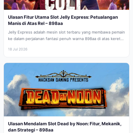
Ulasan Fitur Utama Slot Jelly Express: Petualangan
Manis di Atas Rel – 898aa
Jelly Express adalah mesin slot terbaru yang membawa pemain
ke dalam perjalanan fantasi penuh warna 898aa di atas kereta
api...
18 Jul 2026
Ulasan Mendalam Slot Dead by Noon: Fitur, Mekanik,
dan Strategi – 898aa