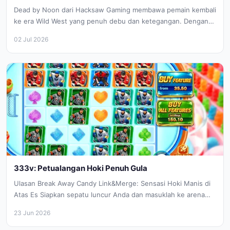
Dead by Noon dari Hacksaw Gaming membawa pemain kembali
ke era Wild West yang penuh debu dan ketegangan. Dengan
latar...
02 Jul 2026
333v: Petualangan Hoki Penuh Gula
Ulasan Break Away Candy Link&Merge: Sensasi Hoki Manis di
Atas Es Siapkan sepatu luncur Anda dan masuklah ke arena
hoki...
23 Jun 2026