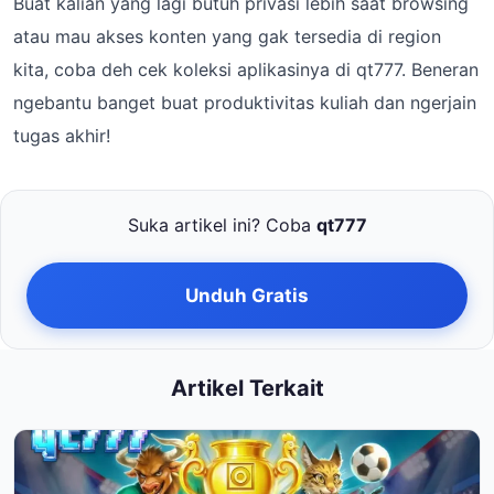
Buat kalian yang lagi butuh privasi lebih saat browsing
atau mau akses konten yang gak tersedia di region
kita, coba deh cek koleksi aplikasinya di qt777. Beneran
ngebantu banget buat produktivitas kuliah dan ngerjain
tugas akhir!
Suka artikel ini? Coba
qt777
Unduh Gratis
Artikel Terkait