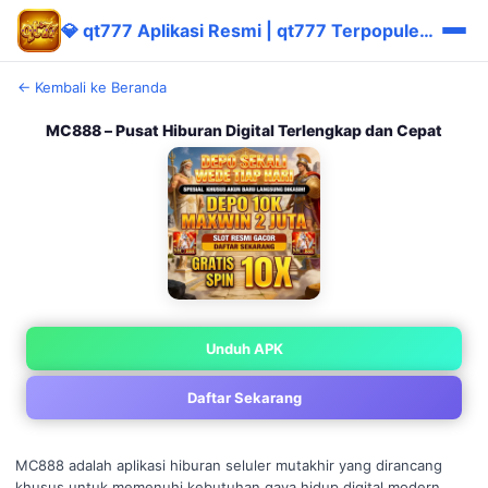
💎 qt777 Aplikasi Resmi | qt777 Terpopuler JP
← Kembali ke Beranda
MC888 – Pusat Hiburan Digital Terlengkap dan Cepat
Unduh APK
Daftar Sekarang
MC888 adalah aplikasi hiburan seluler mutakhir yang dirancang
khusus untuk memenuhi kebutuhan gaya hidup digital modern