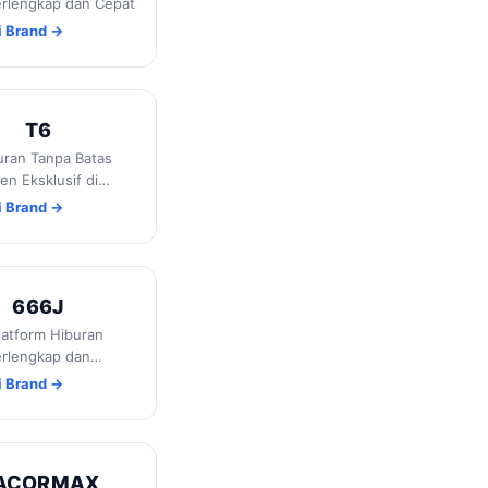
Terlengkap dan Cepat
i Brand →
T6
uran Tanpa Batas
en Eksklusif di
one Anda
i Brand →
666J
latform Hiburan
Terlengkap dan
i Brand →
ACORMAX