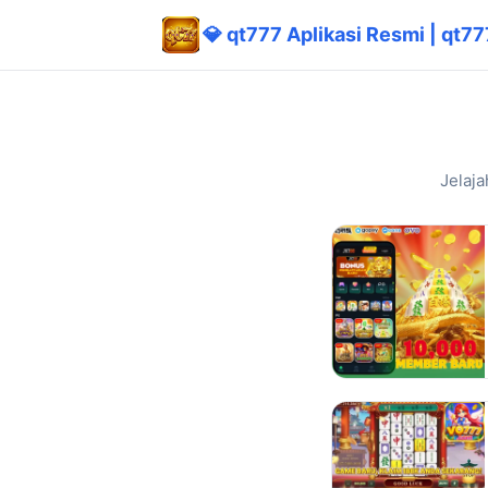
💎 qt777 Aplikasi Resmi | qt7
Jelaja